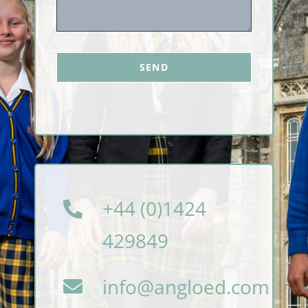
SEND
+44 (0)1424
429849
info@angloed.com