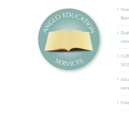
Visa
Rei
Qué 
inte
CUR
SES
Vac
vera
Col