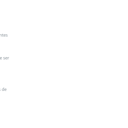
ntes
e ser
s de