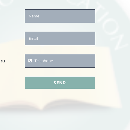
 su
SEND