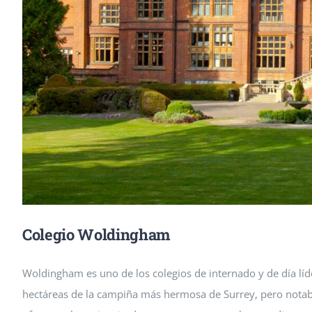
Colegio Woldingham
Woldingham es uno de los colegios de internado y de día lí
hectáreas de la campiña más hermosa de Surrey, pero nota