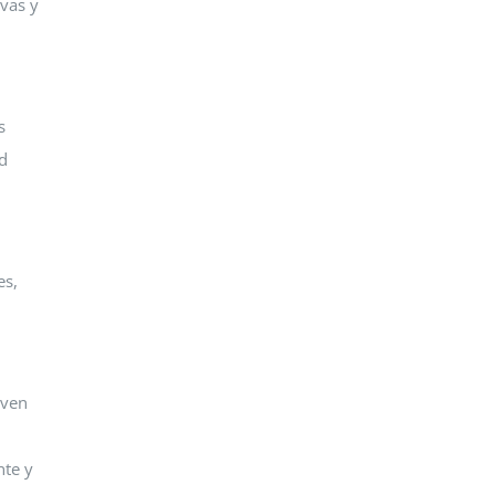
vas y
s
d
es,
iven
nte y