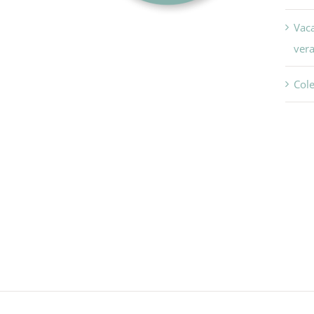
Vac
vera
Col